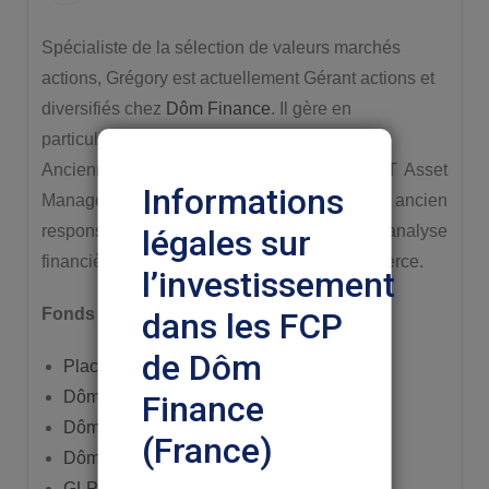
Spécialiste de la sélection de valeurs marchés
actions, Grégory est actuellement Gérant actions et
diversifiés chez
Dôm Finance
. Il gère en
particulier
Placeuro Gold Mines
.
Anciennement Gérant de fonds au sein d’IT Asset
Informations
Management, durant 9 ans. Il est également ancien
responsable du Jury de l’IRC, concours d’analyse
légales sur
financière à destination des écoles de commerce.
l’investissement
Fonds gérés
dans les FCP
de Dôm
Placeuro Gold Mines
Dôm Quantalys 30
Finance
Dôm Quantalys 60
(France)
Dôm Quantalys 90
GLP Invest Valeurs R