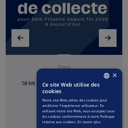
Divers
×
19 janvier 2026
58 M€ de collecte depuis la fin 2025 à
Ce site Web utilise des
FRENCH
aujourd'hui
cookies
ENGLISH
Notre site Web utilise des cookies pour
améliorer l'expérience utilisateur. En
utilisant notre site Web, vous acceptez tous
les cookies conformément à notre Politique
relative aux cookies.
En savoir plus
Lire