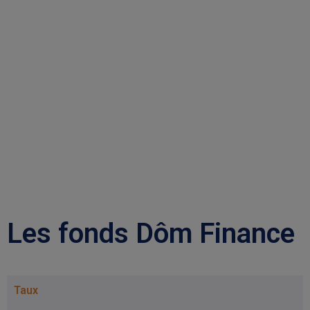
les sommets
Notre quotidien : gérer les actifs de
nos clients avec
audace
Les fonds Dôm Finance
Taux