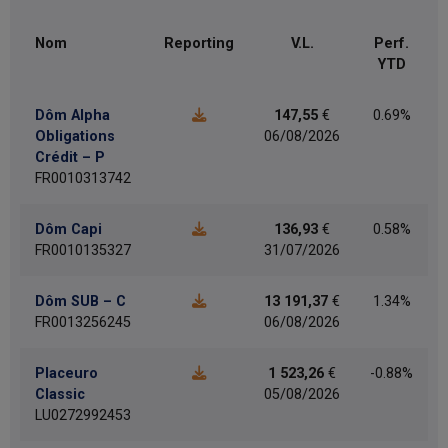
Nom
Reporting
V.L.
Perf.
YTD
Dôm Alpha
147,55
€
0.69%
Obligations
06/08/2026
Crédit – P
FR0010313742
Dôm Capi
136,93
€
0.58%
FR0010135327
31/07/2026
Dôm SUB – C
13 191,37
€
1.34%
FR0013256245
06/08/2026
Placeuro
1 523,26
€
-0.88%
Classic
05/08/2026
LU0272992453