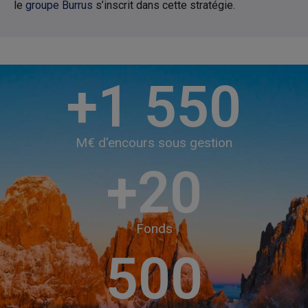
le
groupe Burrus
s’inscrit dans cette stratégie.
+
1 550
M€ d'encours sous gestion
+
20
Fonds
500