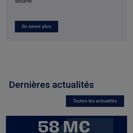
sécurité.
Dôm Finance fournit uniquement
des informations sur ses produits.
Par conséquent, les informations
contenues dans ce site ne
constituent ni une offre de
souscription, ni un conseil
personnalisé.
En savoir plus
Dernières actualités
Toutes les actualités