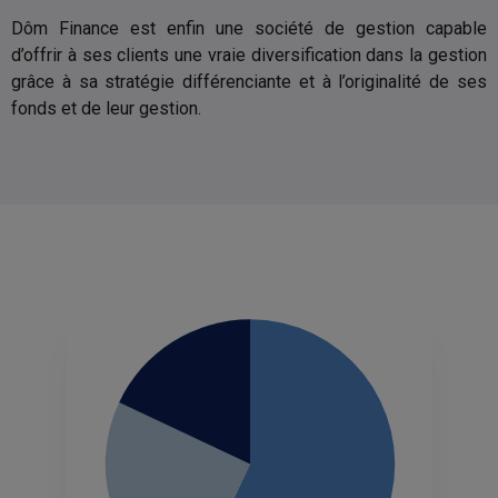
et l’administration fiscale,
notamment relatif à la déclaration
Dôm Finance est enfin une société de gestion capable
ou à l’imposition en France ou
dans tout autre état ou territoire.
d’offrir à ses clients une vraie diversification dans la gestion
Dôm Finance fournit uniquement
des informations sur ses produits.
grâce à sa stratégie différenciante et à l’originalité de ses
Par conséquent, les informations
contenues dans ce site ne
fonds et de leur gestion.
constituent ni une offre de
souscription, ni un conseil
personnalisé.