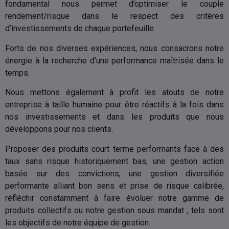
moins liquides comportent plus
fondamental nous permet d’optimiser le couple
de risques que ceux qui
investissent sur des marchés plus
rendement/risque dans le respect des critères
développés. Les FCP qui
investissent sur des marchés
d’investissements de chaque portefeuille.
historiquement plus volatils
comportent plus de risques que
ceux qui investissent sur des
Forts de nos diverses expériences, nous consacrons notre
marchés moins volatils. Les FCP,
qui investissent dans des devises
énergie à la recherche d’une performance maîtrisée dans le
autres que leur propre devise de
dénomination, comportent plus
temps.
de risques que ceux qui
investissent dans leur propre
devise de dénomination. Les
Nous mettons également à profit les atouts de notre
devises historiquement très
volatiles comportent plus de
entreprise à taille humaine pour être réactifs à la fois dans
risques que les devises plus
stables. Les conséquences
nos investissements et dans les produits que nous
fiscales à l’égard de chaque
actionnaire en ce qui concerne
développons pour nos clients.
l’achat, la détention, la
conversion, le rachat ou la vente
des actions d’FCP dépendront
Proposer des produits court terme performants face à des
selon le cas, des lois applicables
auxquelles il est soumis. La loi et
taux sans risque historiquement bas, une gestion action
les usages fiscaux ainsi que les
taux d’imposition peuvent faire
basée sur des convictions, une gestion diversifiée
l’objet de modifications. Les
investisseurs sont invités à se
performante alliant bon sens et prise de risque calibrée,
rapprocher d’un conseiller fiscal
pour toute question relative à la
réfléchir constamment à faire évoluer notre gamme de
déclaration et à l’imposition en
France. En aucun cas, la
produits collectifs ou notre gestion sous mandat ; tels sont
responsabilité de Dôm Finance
ne pourra être engagée à la suite
les objectifs de notre équipe de gestion.
de tout litige entre l’investisseur