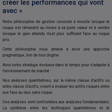
créer les performances qui vont
Dôm Finance fournit uniquement
des informations sur ses produits.
Ce document ne constitue ni une
avec »
offre de souscription, ni un
conseil personnalisé. Nous vous
recommandons de vous informer
soigneusement avant toute
Notre philosophie de gestion consiste à investir lorsque le
décision d’investissement. Toute
souscription dans un
risque est rémunéré au moins à sa juste valeur et à vendre
compartiment doit se faire sur la
base du prospectus actuellement
lorsque le gain attendu n’est plus suffisant face au risque
en vigueur et des documents
périodiques disponibles sur la
pris.
base GECO de l’Autorité des
Marchés Financiers ou sur simple
demande auprès de Dôm
Cette philosophie nous amène à avoir une approche
Finance. Les instruments
monétaires comportent moins de
pragmatique, loin de tout dogme.
risques que les obligations,
lesquelles comportent moins de
risques que les actions. La
Ainsi notre stratégie évoluera dans le temps pour s’adapter à
diversification (sur différents
marchés ou classes d’actifs)
l’environnement de marché.
réduit le risque global d’un
portefeuille. Les FCP qui
privilégient les petites valeurs
Nos analyses quantitatives, sur la même classe d’actifs ou
comportent plus de risques que
ceux qui investissent dans de
entre classe d’actifs, visent à évaluer les actifs risqués entre
moyennes entreprises, lesquels
comportent plus de risques que
eux face au taux sans risque.
ceux privilégiant les grandes
capitalisations. Les FCP dont le
style de gestion est plus agressif
comportent plus de risques que
Ces analyses sont confrontées aux analyses fondamentales.
ceux dont le style de gestion est
plus conservateur. Les FCP qui
La synthèse entre les techniques quantitatives et le
investissent sur des marchés