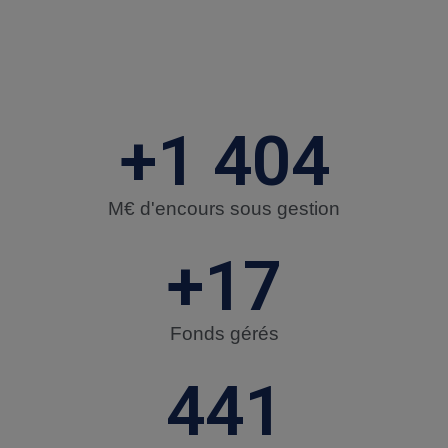
+
1 550
M€ d'encours sous gestion
+
20
Fonds gérés
500