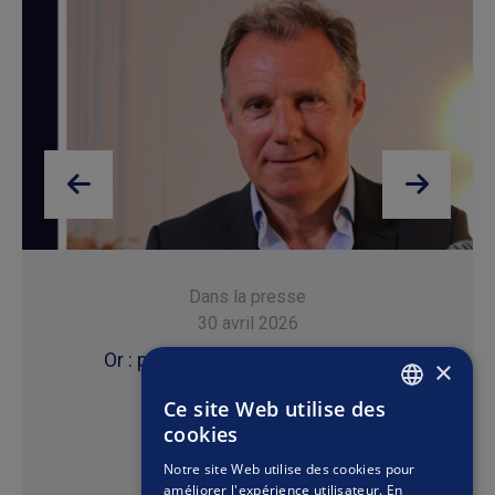
Dans la presse
30 avril 2026
Or : pourquoi autant de volatilité ?
×
Ce site Web utilise des
FRENCH
cookies
ENGLISH
Notre site Web utilise des cookies pour
améliorer l'expérience utilisateur. En