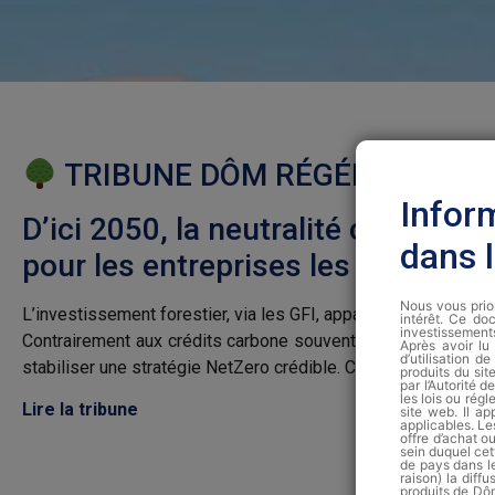
TRIBUNE DÔM RÉGÉNÉRATIO
Infor
D’ici 2050, la neutralité carbone
dans 
pour les entreprises les plus émet
Nous vous prion
L’investissement forestier, via les GFI, apparaît comme un 
intérêt. Ce doc
investissement
Contrairement aux crédits carbone souvent contestés, la déte
Après avoir lu 
d’utilisation 
stabiliser une stratégie NetZero crédible. C’est dans cette lo
produits du si
par l’Autorité 
les lois ou régl
Lire la tribune
site web. Il ap
applicables. Le
offre d’achat 
sein duquel cet
de pays dans le
raison) la diff
produits de Dôm