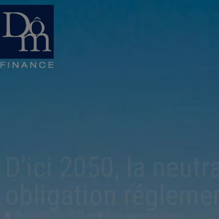
D’ici 2050, la neut
obligation régleme
08/04/2025
10:53 am
Dans la presse
,
Divers