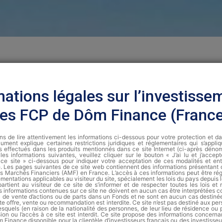
N
mations légales sur l’investisse
 deviendra une obligation réglementa
les FCP de Dôm Finance (Franc
trices.
s de lire attentivement les informations ci-dessous pour votre protection et d
levier stratégique pour conjuguer compensation carbone, rendem
ument explique certaines restrictions juridiques et réglementaires qui s’appli
s effectués dans les produits mentionnés dans ce site Internet (ci-après dénomm
ntion de forêts offre une solution durable, mesurable et résilie
les informations suivantes, veuillez cliquer sur le bouton « J’ai lu et j’accep
de ce site » ci-dessous pour indiquer votre acceptation de ces modalités et ent
gique que l’on a lancé Dôm Régénération, un fonds forestier dédié
te. Les pages suivantes de ce site web contiennent des informations présentant
des Marchés Financiers (AMF) en France. L’accès à ces informations peut être régi
ementations applicables au visiteur du site, spécialement les lois du pays depuis le
partient au visiteur de ce site de s’informer et de respecter toutes les lois et
s informations contenues sur ce site ne doivent en aucun cas être interprétées
ou de vente d’actions ou de parts dans un Fonds et ne sont en aucun cas destiné
te offre, vente ou recommandation est interdite. Ce site n’est pas destiné aux pe
squels (en raison de la nationalité des personnes, de leur lieu de résidence ou 
usion ou l’accès à ce site est interdit. Ce site propose des informations concer
 Finance disponible pour la clientèle d’investisseurs français ou des investisseu