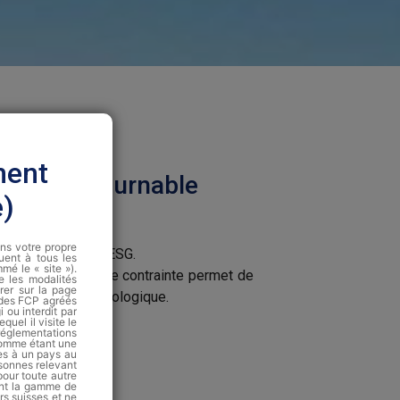
ment
ire incontournable
e)
ans votre propre
ent et engagement ESG.
quent à tous les
é le « site »).
nte. Anticiper cette contrainte permet de
te les modalités
rer sur la page
 à la transition écologique.
 des FCP agréés
 ou interdit par
quel il visite le
 réglementations
 comme étant une
es à un pays au
rsonnes relevant
pour toute autre
nant la gamme de
rs suisses et ne