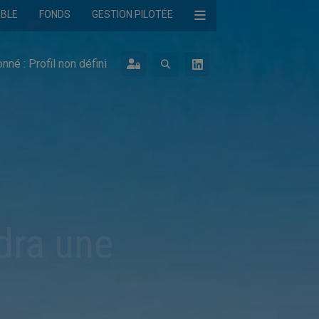
ABLE
FONDS
GESTION PILOTÉE
onné :
Profil non défini
ndra une