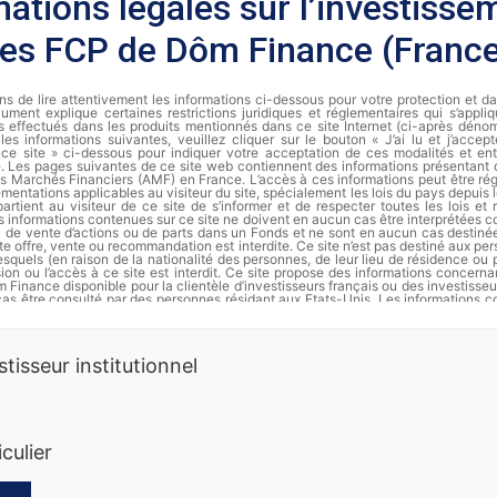
mations légales sur l’investisse
les FCP de Dôm Finance (Franc
s de lire attentivement les informations ci-dessous pour votre protection et d
ument explique certaines restrictions juridiques et réglementaires qui s’appli
s effectués dans les produits mentionnés dans ce site Internet (ci-après dénomm
les informations suivantes, veuillez cliquer sur le bouton « J’ai lu et j’accep
de ce site » ci-dessous pour indiquer votre acceptation de ces modalités et ent
te. Les pages suivantes de ce site web contiennent des informations présentant
des Marchés Financiers (AMF) en France. L’accès à ces informations peut être régi
ementations applicables au visiteur du site, spécialement les lois du pays depuis le
partient au visiteur de ce site de s’informer et de respecter toutes les lois et
s informations contenues sur ce site ne doivent en aucun cas être interprétées
ou de vente d’actions ou de parts dans un Fonds et ne sont en aucun cas destiné
te offre, vente ou recommandation est interdite. Ce site n’est pas destiné aux pe
squels (en raison de la nationalité des personnes, de leur lieu de résidence ou 
usion ou l’accès à ce site est interdit. Ce site propose des informations concer
 Finance disponible pour la clientèle d’investisseurs français ou des investisseu
cas être consulté par des personnes résidant aux Etats-Unis. Les informations c
t en aucun cas être distribuées et ne constituent en particulier ni une offre 
’offre d’achat de valeurs aux Etats-Unis d’Amérique pour le compte de personnes a
rmation complète et les documents d’informations périodiques de chaque FCP s
stisseur institutionnel
Finance.
es passées ne préjugent pas des rendements futurs. Les actions ne sont p
erdre de la valeur, notamment en raison des fluctuations des marchés. Dôm 
 informations sur ses produits. Ce document ne constitue ni une offre de sous
nnalisé. Nous vous recommandons de vous informer soigneusement avant 
iculier
t. Toute souscription dans un compartiment doit se faire sur la base du prospec
des documents périodiques disponibles sur la base GECO de l’Autorité des Marché
ande auprès de Dôm Finance. Les instruments monétaires comportent moins de 
squelles comportent moins de risques que les actions. La diversification (sur di