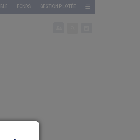
ABLE
FONDS
GESTION PILOTÉE
onné :
Profil non défini