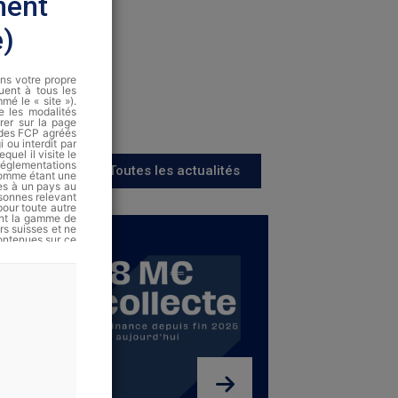
ment
e)
ans votre propre
quent à tous les
é le « site »).
te les modalités
rer sur la page
 des FCP agréés
 ou interdit par
quel il visite le
 réglementations
Toutes les actualités
 comme étant une
es à un pays au
rsonnes relevant
pour toute autre
nant la gamme de
rs suisses et ne
ontenues sur ce
de vente ni une
méricaines.
ont disponibles
as garanties et
Finance fournit
cription, ni un
toute décision
tus actuellement
s Financiers ou
risques que les
fférents marchés