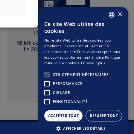
petites valeurs
comportent plus
st plus agressif
×
ui investissent
es marchés plus
plus de risques
Ce site Web utilise des
 devises autres
Divers
FRENCH
dans leur propre
cookies
que les devises
19 janvier 2026
09 j
rne l’achat, la
ENGLISH
lois applicables
Notre site Web utilise des cookies pour
faire l’objet de
58 M€ de collecte depuis la
Soirée Ins
stion relative à
améliorer l'expérience utilisateur. En
 ne pourra être
fin 2025 à aujourd'hui
fin d'anné
utilisant notre site Web, vous acceptez tous
 à la déclaration
 uniquement des
les cookies conformément à notre Politique
stituent ni une
relative aux cookies.
En savoir plus
STRICTEMENT NÉCESSAIRES
PERFORMANCE
Lire
CIBLAGE
FONCTIONNALITÉ
ACCEPTER TOUT
REFUSER TOUT
AFFICHER LES DÉTAILS