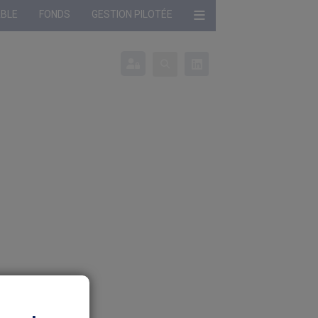
ABLE
FONDS
GESTION PILOTÉE
onné :
Profil non défini