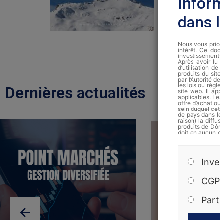
Infor
dans 
Nous vous prion
intérêt. Ce doc
investissement
Après avoir lu 
d’utilisation 
produits du si
par l’Autorité 
les lois ou régl
Dernières actualités
site web. Il ap
applicables. Le
offre d’achat 
sein duquel cet
de pays dans le
raison) la diff
produits de Dôm
doit en aucun 
site ne doiven
sollicitation d
La note d’info
Inve
auprès de Dôm 
Les performanc
CGP
peuvent donc p
uniquement des
conseil perso
Part
d’investissemen
en vigueur et 
sur simple dem
obligations, le