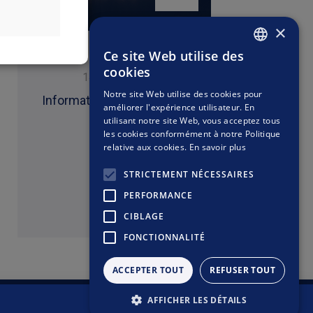
petites valeurs
comportent plus
st plus agressif
×
ui investissent
es marchés plus
plus de risques
Ce site Web utilise des
 devises autres
Divers
FRENCH
dans leur propre
cookies
que les devises
14 avril 2026
19 j
rne l’achat, la
ENGLISH
lois applicables
Notre site Web utilise des cookies pour
faire l’objet de
Information Investisseurs
58 M€ de c
stion relative à
améliorer l'expérience utilisateur. En
 ne pourra être
fin 2025
utilisant notre site Web, vous acceptez tous
 à la déclaration
 uniquement des
les cookies conformément à notre Politique
stituent ni une
relative aux cookies.
En savoir plus
STRICTEMENT NÉCESSAIRES
PERFORMANCE
Lire
CIBLAGE
FONCTIONNALITÉ
ACCEPTER TOUT
REFUSER TOUT
AFFICHER LES DÉTAILS