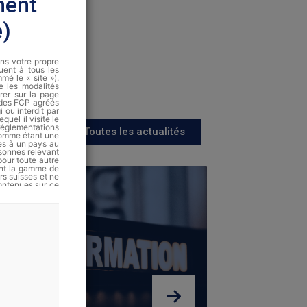
ment
e)
ans votre propre
quent à tous les
é le « site »).
te les modalités
rer sur la page
 des FCP agréés
 ou interdit par
quel il visite le
 réglementations
Toutes les actualités
 comme étant une
es à un pays au
rsonnes relevant
pour toute autre
nant la gamme de
rs suisses et ne
ontenues sur ce
de vente ni une
méricaines.
ont disponibles
as garanties et
Finance fournit
cription, ni un
toute décision
tus actuellement
s Financiers ou
risques que les
fférents marchés