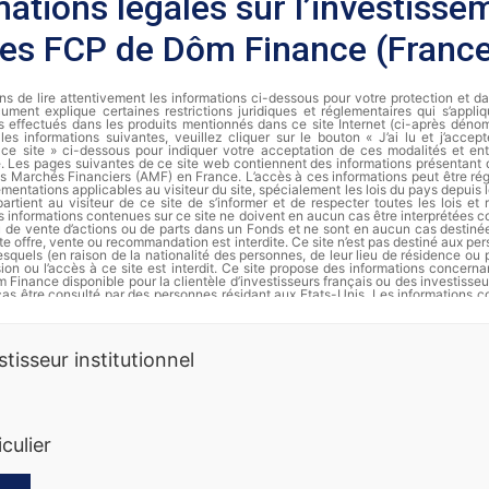
mations légales sur l’investisse
les FCP de Dôm Finance (Franc
s de lire attentivement les informations ci-dessous pour votre protection et d
ument explique certaines restrictions juridiques et réglementaires qui s’appli
s effectués dans les produits mentionnés dans ce site Internet (ci-après dénomm
les informations suivantes, veuillez cliquer sur le bouton « J’ai lu et j’accep
de ce site » ci-dessous pour indiquer votre acceptation de ces modalités et ent
te. Les pages suivantes de ce site web contiennent des informations présentant
des Marchés Financiers (AMF) en France. L’accès à ces informations peut être régi
ementations applicables au visiteur du site, spécialement les lois du pays depuis le
partient au visiteur de ce site de s’informer et de respecter toutes les lois et
s informations contenues sur ce site ne doivent en aucun cas être interprétées
ou de vente d’actions ou de parts dans un Fonds et ne sont en aucun cas destiné
te offre, vente ou recommandation est interdite. Ce site n’est pas destiné aux pe
squels (en raison de la nationalité des personnes, de leur lieu de résidence ou 
usion ou l’accès à ce site est interdit. Ce site propose des informations concer
 Finance disponible pour la clientèle d’investisseurs français ou des investisseu
cas être consulté par des personnes résidant aux Etats-Unis. Les informations c
t en aucun cas être distribuées et ne constituent en particulier ni une offre 
’offre d’achat de valeurs aux Etats-Unis d’Amérique pour le compte de personnes a
rmation complète et les documents d’informations périodiques de chaque FCP s
stisseur institutionnel
Finance.
es passées ne préjugent pas des rendements futurs. Les actions ne sont p
erdre de la valeur, notamment en raison des fluctuations des marchés. Dôm 
 informations sur ses produits. Ce document ne constitue ni une offre de sous
nnalisé. Nous vous recommandons de vous informer soigneusement avant 
iculier
t. Toute souscription dans un compartiment doit se faire sur la base du prospec
des documents périodiques disponibles sur la base GECO de l’Autorité des Marché
ande auprès de Dôm Finance. Les instruments monétaires comportent moins de 
squelles comportent moins de risques que les actions. La diversification (sur di