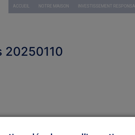
ACCUEIL
NOTRE MAISON
INVESTISSEMENT RESPONS
Profil sélecti
ds 20250110