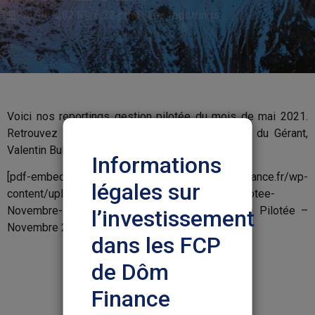
08/06/2021
6:22 pm
Les reportings
Voici nos reportings gestion pilotée du mois de mai 2021.
Retrouvez les performances et le commentaire du Gérant,
Valentin Bulle.
Informations
[pdf-embedder url= »https://www.dom-finance.fr/wp-
légales sur
content/uploads/2022/01/Reporting-Gestion-Pilotee-
Novembre-2021.pdf » title= »Reporting Gestion Pilotée –
l’investissement
Novembre 2021″]
dans les FCP
de Dôm
Finance