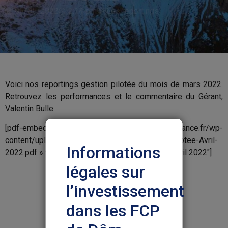
05/05/2022
2:14 pm
Les reportings
Voici nos reportings gestion pilotée du mois de mars 2022.
Retrouvez les performances et le commentaire du Gérant,
Valentin Bulle.
[pdf-embedder url= »https://www.dom-finance.fr/wp-
content/uploads/2022/05/Reporting-Gestion-Pilotee-Avril-
Informations
2022.pdf » title= »Reporting Gestion Pilotée – Avril 2022″]
légales sur
l’investissement
dans les FCP