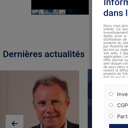
Infor
dans 
Nous vous prion
intérêt. Ce doc
investissement
Après avoir lu 
d’utilisation 
produits du si
par l’Autorité 
les lois ou régl
Dernières actualités
site web. Il ap
applicables. Le
offre d’achat 
sein duquel cet
de pays dans le
raison) la diff
produits de Dôm
doit en aucun 
site ne doiven
sollicitation d
La note d’info
Inve
auprès de Dôm 
Les performanc
CGP
peuvent donc p
uniquement des
conseil perso
Part
d’investissemen
en vigueur et 
sur simple dem
obligations, le