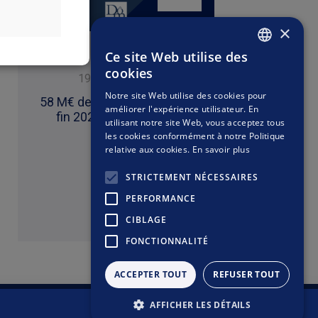
petites valeurs
comportent plus
st plus agressif
×
ui investissent
es marchés plus
plus de risques
Ce site Web utilise des
 devises autres
Divers
FRENCH
dans leur propre
cookies
que les devises
19 janvier 2026
09 j
rne l’achat, la
ENGLISH
lois applicables
Notre site Web utilise des cookies pour
faire l’objet de
58 M€ de collecte depuis la
Soirée Ins
stion relative à
améliorer l'expérience utilisateur. En
 ne pourra être
fin 2025 à aujourd'hui
fin d'anné
utilisant notre site Web, vous acceptez tous
 à la déclaration
 uniquement des
les cookies conformément à notre Politique
stituent ni une
relative aux cookies.
En savoir plus
STRICTEMENT NÉCESSAIRES
PERFORMANCE
Lire
CIBLAGE
FONCTIONNALITÉ
ACCEPTER TOUT
REFUSER TOUT
AFFICHER LES DÉTAILS