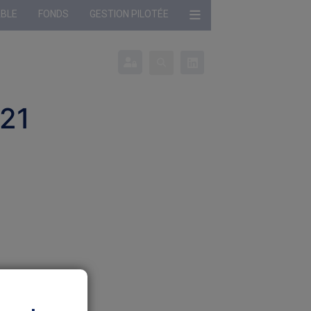
ABLE
FONDS
GESTION PILOTÉE
onné :
Profil non défini
021