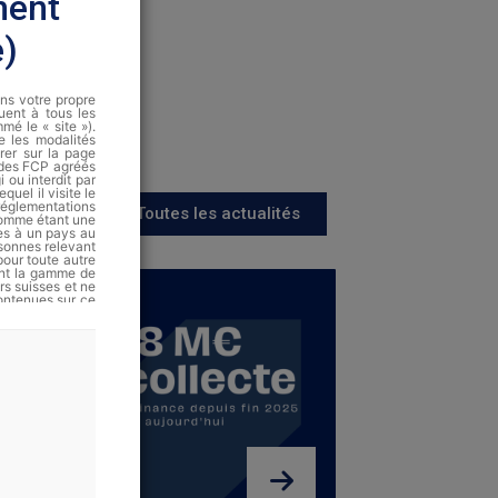
ment
e)
ans votre propre
quent à tous les
é le « site »).
te les modalités
rer sur la page
 des FCP agréés
 ou interdit par
quel il visite le
 réglementations
Toutes les actualités
 comme étant une
es à un pays au
rsonnes relevant
pour toute autre
nant la gamme de
rs suisses et ne
ontenues sur ce
de vente ni une
méricaines.
ont disponibles
as garanties et
Finance fournit
cription, ni un
toute décision
tus actuellement
s Financiers ou
risques que les
fférents marchés