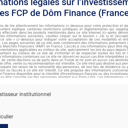
mations légales sur l’investisse
les FCP de Dôm Finance (Franc
s de lire attentivement les informations ci-dessous pour votre protection et d
ument explique certaines restrictions juridiques et réglementaires qui s’appli
s effectués dans les produits mentionnés dans ce site Internet (ci-après dénomm
les informations suivantes, veuillez cliquer sur le bouton « J’ai lu et j’accep
de ce site » ci-dessous pour indiquer votre acceptation de ces modalités et ent
te. Les pages suivantes de ce site web contiennent des informations présentant
des Marchés Financiers (AMF) en France. L’accès à ces informations peut être régi
ementations applicables au visiteur du site, spécialement les lois du pays depuis le
partient au visiteur de ce site de s’informer et de respecter toutes les lois et
s informations contenues sur ce site ne doivent en aucun cas être interprétées
ou de vente d’actions ou de parts dans un Fonds et ne sont en aucun cas destiné
te offre, vente ou recommandation est interdite. Ce site n’est pas destiné aux pe
squels (en raison de la nationalité des personnes, de leur lieu de résidence ou 
usion ou l’accès à ce site est interdit. Ce site propose des informations concer
 Finance disponible pour la clientèle d’investisseurs français ou des investisseu
cas être consulté par des personnes résidant aux Etats-Unis. Les informations c
t en aucun cas être distribuées et ne constituent en particulier ni une offre 
’offre d’achat de valeurs aux Etats-Unis d’Amérique pour le compte de personnes a
rmation complète et les documents d’informations périodiques de chaque FCP s
stisseur institutionnel
Finance.
es passées ne préjugent pas des rendements futurs. Les actions ne sont p
erdre de la valeur, notamment en raison des fluctuations des marchés. Dôm 
 informations sur ses produits. Ce document ne constitue ni une offre de sous
nnalisé. Nous vous recommandons de vous informer soigneusement avant 
iculier
t. Toute souscription dans un compartiment doit se faire sur la base du prospec
des documents périodiques disponibles sur la base GECO de l’Autorité des Marché
ande auprès de Dôm Finance. Les instruments monétaires comportent moins de 
squelles comportent moins de risques que les actions. La diversification (sur di