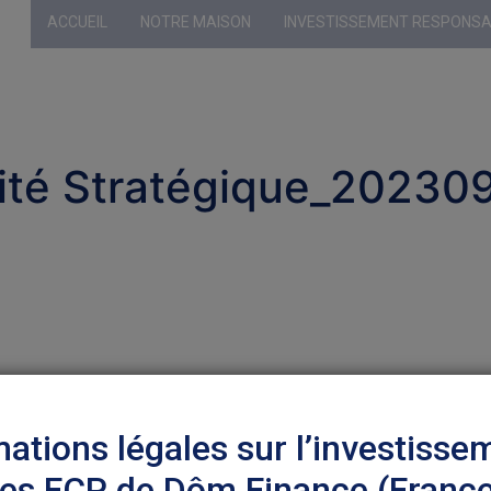
ACCUEIL
NOTRE MAISON
INVESTISSEMENT RESPONS
Profil sélecti
ité Stratégique_20230
mations légales sur l’investisse
les FCP de Dôm Finance (Franc