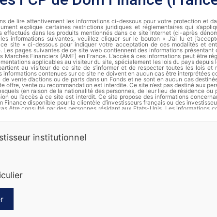
s de lire attentivement les informations ci-dessous pour votre protection et d
ument explique certaines restrictions juridiques et réglementaires qui s’appli
s effectués dans les produits mentionnés dans ce site Internet (ci-après dénomm
les informations suivantes, veuillez cliquer sur le bouton « J’ai lu et j’accep
de ce site » ci-dessous pour indiquer votre acceptation de ces modalités et ent
te. Les pages suivantes de ce site web contiennent des informations présentant
des Marchés Financiers (AMF) en France. L’accès à ces informations peut être régi
ementations applicables au visiteur du site, spécialement les lois du pays depuis le
partient au visiteur de ce site de s’informer et de respecter toutes les lois et
s informations contenues sur ce site ne doivent en aucun cas être interprétées
ou de vente d’actions ou de parts dans un Fonds et ne sont en aucun cas destiné
te offre, vente ou recommandation est interdite. Ce site n’est pas destiné aux pe
squels (en raison de la nationalité des personnes, de leur lieu de résidence ou 
usion ou l’accès à ce site est interdit. Ce site propose des informations concer
 Finance disponible pour la clientèle d’investisseurs français ou des investisseu
cas être consulté par des personnes résidant aux Etats-Unis. Les informations c
t en aucun cas être distribuées et ne constituent en particulier ni une offre 
’offre d’achat de valeurs aux Etats-Unis d’Amérique pour le compte de personnes a
rmation complète et les documents d’informations périodiques de chaque FCP s
stisseur institutionnel
Finance.
es passées ne préjugent pas des rendements futurs. Les actions ne sont p
erdre de la valeur, notamment en raison des fluctuations des marchés. Dôm 
 informations sur ses produits. Ce document ne constitue ni une offre de sous
nnalisé. Nous vous recommandons de vous informer soigneusement avant 
iculier
t. Toute souscription dans un compartiment doit se faire sur la base du prospec
des documents périodiques disponibles sur la base GECO de l’Autorité des Marché
ande auprès de Dôm Finance. Les instruments monétaires comportent moins de 
squelles comportent moins de risques que les actions. La diversification (sur di
ctifs) réduit le risque global d’un portefeuille. Les FCP qui privilégient les 
r
s de risques que ceux qui investissent dans de moyennes entreprises, lesquels 
ceux privilégiant les grandes capitalisations. Les FCP dont le style de gestion e
ers
Divers
s de risques que ceux dont le style de gestion est plus conservateur. Les FCP q