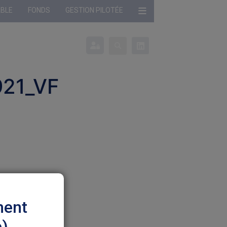
ABLE
FONDS
GESTION PILOTÉE
onné :
Profil non défini
921_VF
ment
e)