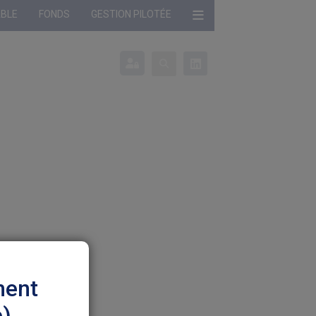
ABLE
FONDS
GESTION PILOTÉE
onné :
Profil non défini
ment
e)