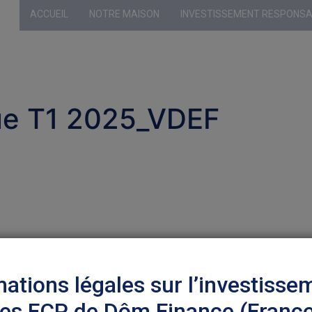
ACCUEIL
NOTRE MAISON
INVESTISSEMENT RESPONS
Profil sélecti
ue T1 2025_VDEF
mations légales sur l’investisse
les FCP de Dôm Finance (Franc