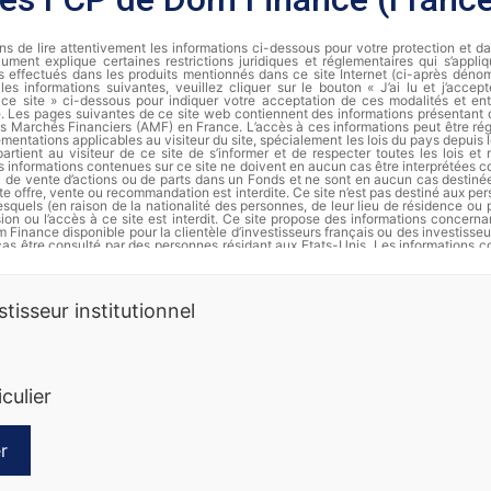
s de lire attentivement les informations ci-dessous pour votre protection et d
ument explique certaines restrictions juridiques et réglementaires qui s’appli
s effectués dans les produits mentionnés dans ce site Internet (ci-après dénomm
les informations suivantes, veuillez cliquer sur le bouton « J’ai lu et j’accep
de ce site » ci-dessous pour indiquer votre acceptation de ces modalités et ent
te. Les pages suivantes de ce site web contiennent des informations présentant
des Marchés Financiers (AMF) en France. L’accès à ces informations peut être régi
ementations applicables au visiteur du site, spécialement les lois du pays depuis le
partient au visiteur de ce site de s’informer et de respecter toutes les lois et
s informations contenues sur ce site ne doivent en aucun cas être interprétées
ou de vente d’actions ou de parts dans un Fonds et ne sont en aucun cas destiné
te offre, vente ou recommandation est interdite. Ce site n’est pas destiné aux pe
squels (en raison de la nationalité des personnes, de leur lieu de résidence ou 
usion ou l’accès à ce site est interdit. Ce site propose des informations concer
 Finance disponible pour la clientèle d’investisseurs français ou des investisseu
cas être consulté par des personnes résidant aux Etats-Unis. Les informations c
t en aucun cas être distribuées et ne constituent en particulier ni une offre 
’offre d’achat de valeurs aux Etats-Unis d’Amérique pour le compte de personnes a
rmation complète et les documents d’informations périodiques de chaque FCP s
stisseur institutionnel
Finance.
es passées ne préjugent pas des rendements futurs. Les actions ne sont p
erdre de la valeur, notamment en raison des fluctuations des marchés. Dôm 
 informations sur ses produits. Ce document ne constitue ni une offre de sous
nnalisé. Nous vous recommandons de vous informer soigneusement avant 
iculier
t. Toute souscription dans un compartiment doit se faire sur la base du prospec
des documents périodiques disponibles sur la base GECO de l’Autorité des Marché
ande auprès de Dôm Finance. Les instruments monétaires comportent moins de 
squelles comportent moins de risques que les actions. La diversification (sur di
ctifs) réduit le risque global d’un portefeuille. Les FCP qui privilégient les 
r
s de risques que ceux qui investissent dans de moyennes entreprises, lesquels 
ceux privilégiant les grandes capitalisations. Les FCP dont le style de gestion e
ers
Divers
s de risques que ceux dont le style de gestion est plus conservateur. Les FCP q