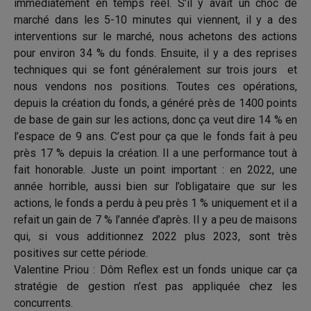
immédiatement en temps réel. S’il y avait un choc de
nationalité des personnes, de leur
lieu de résidence ou pour toute
marché dans les 5-10 minutes qui viennent, il y a des
autre raison) la diffusion ou
l’accès à ce site est interdit. Ce
interventions sur le marché, nous achetons des actions
site propose des informations
concernant la gamme de produits
pour environ 34 % du fonds. Ensuite, il y a des reprises
de Dôm Finance disponible pour
la clientèle d’investisseurs
techniques qui se font généralement sur trois jours et
français ou des investisseurs
suisses et ne doit en aucun cas
nous vendons nos positions. Toutes ces opérations,
être consulté par des personnes
résidant aux Etats-Unis. Les
depuis la création du fonds, a généré près de 1400 points
informations contenues sur ce
site ne doivent en aucun cas être
de base de gain sur les actions, donc ça veut dire 14 % en
distribuées et ne constituent en
particulier ni une offre de vente ni
l’espace de 9 ans. C’est pour ça que le fonds fait à peu
une sollicitation d’offre d’achat de
valeurs aux Etats-Unis
près 17 % depuis la création. Il a une performance tout à
d’Amérique pour le compte de
personnes américaines.
fait honorable. Juste un point important : en 2022, une
La note d’information complète et
année horrible, aussi bien sur l’obligataire que sur les
les documents d’informations
périodiques de chaque FCP sont
actions, le fonds a perdu à peu près 1 % uniquement et il a
disponibles auprès de Dôm
Finance.
refait un gain de 7 % l’année d’après. Il y a peu de maisons
Les performances passées ne
qui, si vous additionnez 2022 plus 2023, sont très
préjugent pas des rendements
futurs. Les actions ne sont pas
positives sur cette période.
garanties et peuvent donc perdre
de la valeur, notamment en raison
Valentine Priou : Dôm Reflex est un fonds unique car ça
des fluctuations des marchés.
Dôm Finance fournit uniquement
stratégie de gestion n’est pas appliquée chez les
des informations sur ses produits.
Ce document ne constitue ni une
concurrents.
offre de souscription, ni un