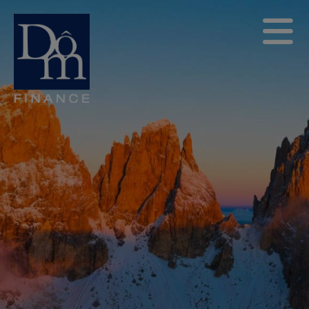
Interview – Dôm
Reflex, une
alternative en
phase de baisse
de taux – Vincent
& Valentine Priou