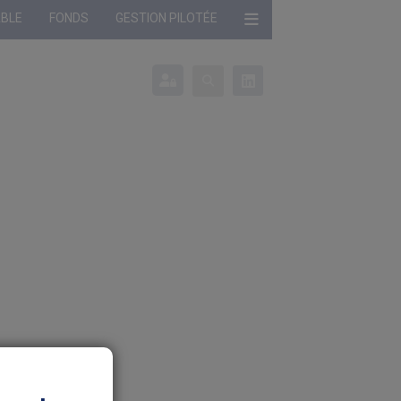
ABLE
FONDS
GESTION PILOTÉE
onné :
Profil non défini