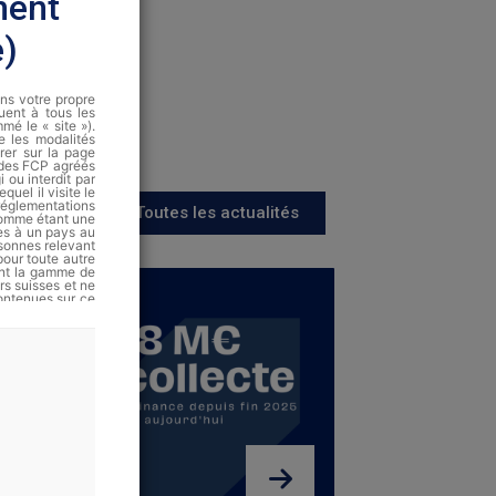
ment
e)
ans votre propre
quent à tous les
é le « site »).
te les modalités
rer sur la page
 des FCP agréés
 ou interdit par
quel il visite le
 réglementations
Toutes les actualités
 comme étant une
es à un pays au
rsonnes relevant
pour toute autre
nant la gamme de
rs suisses et ne
ontenues sur ce
de vente ni une
méricaines.
ont disponibles
as garanties et
Finance fournit
cription, ni un
toute décision
tus actuellement
s Financiers ou
risques que les
fférents marchés