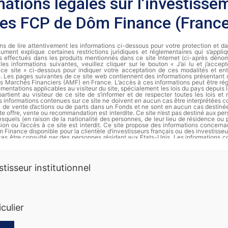
mations légales sur l’investisse
les FCP de Dôm Finance (Franc
s de lire attentivement les informations ci-dessous pour votre protection et d
ument explique certaines restrictions juridiques et réglementaires qui s’appli
s effectués dans les produits mentionnés dans ce site Internet (ci-après dénomm
les informations suivantes, veuillez cliquer sur le bouton « J’ai lu et j’accep
de ce site » ci-dessous pour indiquer votre acceptation de ces modalités et ent
te. Les pages suivantes de ce site web contiennent des informations présentant
des Marchés Financiers (AMF) en France. L’accès à ces informations peut être régi
ementations applicables au visiteur du site, spécialement les lois du pays depuis le
partient au visiteur de ce site de s’informer et de respecter toutes les lois et
s informations contenues sur ce site ne doivent en aucun cas être interprétées
ou de vente d’actions ou de parts dans un Fonds et ne sont en aucun cas destiné
te offre, vente ou recommandation est interdite. Ce site n’est pas destiné aux pe
squels (en raison de la nationalité des personnes, de leur lieu de résidence ou 
usion ou l’accès à ce site est interdit. Ce site propose des informations concer
 Finance disponible pour la clientèle d’investisseurs français ou des investisseu
cas être consulté par des personnes résidant aux Etats-Unis. Les informations c
t en aucun cas être distribuées et ne constituent en particulier ni une offre 
’offre d’achat de valeurs aux Etats-Unis d’Amérique pour le compte de personnes a
rmation complète et les documents d’informations périodiques de chaque FCP s
stisseur institutionnel
Finance.
es passées ne préjugent pas des rendements futurs. Les actions ne sont p
erdre de la valeur, notamment en raison des fluctuations des marchés. Dôm 
 informations sur ses produits. Ce document ne constitue ni une offre de sous
nnalisé. Nous vous recommandons de vous informer soigneusement avant 
iculier
t. Toute souscription dans un compartiment doit se faire sur la base du prospec
des documents périodiques disponibles sur la base GECO de l’Autorité des Marché
ande auprès de Dôm Finance. Les instruments monétaires comportent moins de 
squelles comportent moins de risques que les actions. La diversification (sur di