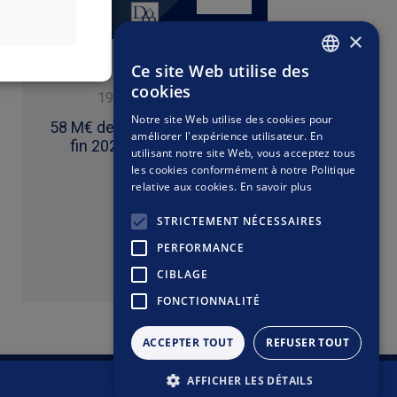
petites valeurs
comportent plus
st plus agressif
×
ui investissent
es marchés plus
plus de risques
Ce site Web utilise des
 devises autres
Divers
FRENCH
dans leur propre
cookies
que les devises
19 janvier 2026
09 j
rne l’achat, la
ENGLISH
lois applicables
Notre site Web utilise des cookies pour
faire l’objet de
58 M€ de collecte depuis la
Soirée Ins
stion relative à
améliorer l'expérience utilisateur. En
 ne pourra être
fin 2025 à aujourd'hui
fin d'anné
utilisant notre site Web, vous acceptez tous
 à la déclaration
 uniquement des
les cookies conformément à notre Politique
stituent ni une
relative aux cookies.
En savoir plus
STRICTEMENT NÉCESSAIRES
PERFORMANCE
Lire
CIBLAGE
FONCTIONNALITÉ
ACCEPTER TOUT
REFUSER TOUT
AFFICHER LES DÉTAILS