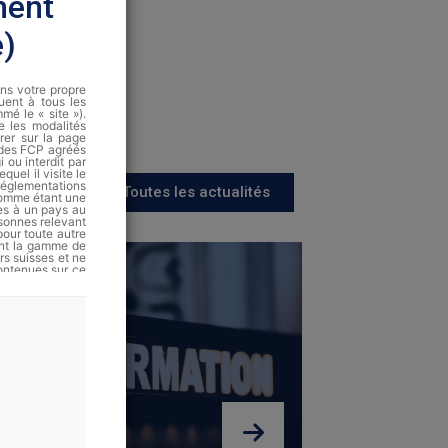
ment
e)
ans votre propre
quent à tous les
é le « site »).
te les modalités
rer sur la page
 des FCP agréés
 ou interdit par
quel il visite le
 réglementations
Toutes les actualités
 comme étant une
es à un pays au
rsonnes relevant
pour toute autre
nant la gamme de
rs suisses et ne
ontenues sur ce
de vente ni une
méricaines.
ont disponibles
as garanties et
Finance fournit
cription, ni un
toute décision
tus actuellement
s Financiers ou
risques que les
fférents marchés