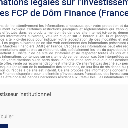
mations légales sur l’investisse
les FCP de Dôm Finance (Franc
s de lire attentivement les informations ci-dessous pour votre protection et d
ument explique certaines restrictions juridiques et réglementaires qui s’appli
s effectués dans les produits mentionnés dans ce site Internet (ci-après dénomm
les informations suivantes, veuillez cliquer sur le bouton « J’ai lu et j’accep
de ce site » ci-dessous pour indiquer votre acceptation de ces modalités et ent
te. Les pages suivantes de ce site web contiennent des informations présentant
des Marchés Financiers (AMF) en France. L’accès à ces informations peut être régi
ementations applicables au visiteur du site, spécialement les lois du pays depuis le
partient au visiteur de ce site de s’informer et de respecter toutes les lois et
s informations contenues sur ce site ne doivent en aucun cas être interprétées
ou de vente d’actions ou de parts dans un Fonds et ne sont en aucun cas destiné
te offre, vente ou recommandation est interdite. Ce site n’est pas destiné aux pe
squels (en raison de la nationalité des personnes, de leur lieu de résidence ou 
usion ou l’accès à ce site est interdit. Ce site propose des informations concer
 Finance disponible pour la clientèle d’investisseurs français ou des investisseu
cas être consulté par des personnes résidant aux Etats-Unis. Les informations c
t en aucun cas être distribuées et ne constituent en particulier ni une offre 
’offre d’achat de valeurs aux Etats-Unis d’Amérique pour le compte de personnes a
rmation complète et les documents d’informations périodiques de chaque FCP s
stisseur institutionnel
Finance.
es passées ne préjugent pas des rendements futurs. Les actions ne sont p
erdre de la valeur, notamment en raison des fluctuations des marchés. Dôm 
 informations sur ses produits. Ce document ne constitue ni une offre de sous
nnalisé. Nous vous recommandons de vous informer soigneusement avant 
iculier
t. Toute souscription dans un compartiment doit se faire sur la base du prospec
des documents périodiques disponibles sur la base GECO de l’Autorité des Marché
ande auprès de Dôm Finance. Les instruments monétaires comportent moins de 
squelles comportent moins de risques que les actions. La diversification (sur di