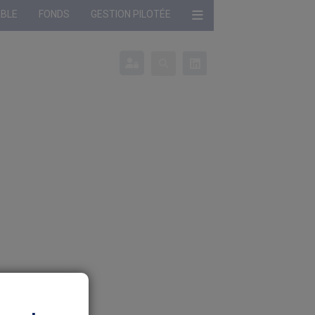
ABLE
FONDS
GESTION PILOTÉE
onné :
Profil non défini