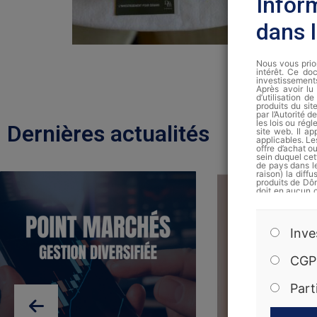
Infor
dans 
Nous vous prion
intérêt. Ce doc
investissement
Après avoir lu 
d’utilisation 
produits du si
par l’Autorité 
les lois ou régl
Dernières actualités
site web. Il ap
applicables. Le
offre d’achat 
sein duquel cet
de pays dans le
raison) la diff
produits de Dôm
doit en aucun 
site ne doiven
sollicitation d
La note d’info
Inve
auprès de Dôm 
Les performanc
CGP
peuvent donc p
uniquement des
conseil perso
Part
d’investissemen
en vigueur et 
sur simple dem
obligations, le