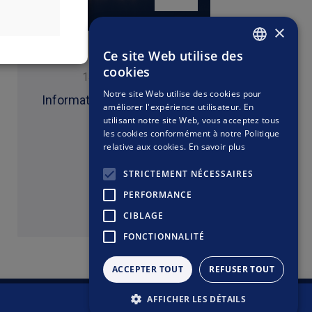
petites valeurs
comportent plus
st plus agressif
×
ui investissent
es marchés plus
plus de risques
Ce site Web utilise des
 devises autres
Divers
FRENCH
dans leur propre
cookies
que les devises
14 avril 2026
19 j
rne l’achat, la
ENGLISH
lois applicables
Notre site Web utilise des cookies pour
faire l’objet de
Information Investisseurs
58 M€ de c
stion relative à
améliorer l'expérience utilisateur. En
 ne pourra être
fin 2025
utilisant notre site Web, vous acceptez tous
 à la déclaration
 uniquement des
les cookies conformément à notre Politique
stituent ni une
relative aux cookies.
En savoir plus
STRICTEMENT NÉCESSAIRES
PERFORMANCE
Lire
CIBLAGE
FONCTIONNALITÉ
ACCEPTER TOUT
REFUSER TOUT
AFFICHER LES DÉTAILS