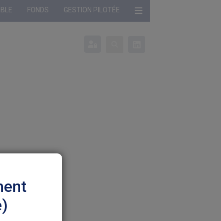
ABLE
FONDS
GESTION PILOTÉE
onné :
Profil non défini
ment
e)