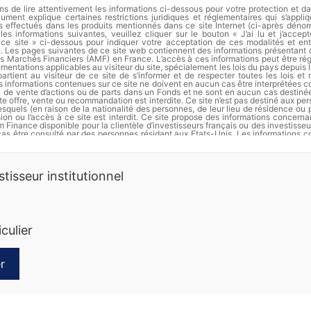
s de lire attentivement les informations ci-dessous pour votre protection et d
ument explique certaines restrictions juridiques et réglementaires qui s’appli
s effectués dans les produits mentionnés dans ce site Internet (ci-après dénomm
les informations suivantes, veuillez cliquer sur le bouton « J’ai lu et j’accep
de ce site » ci-dessous pour indiquer votre acceptation de ces modalités et ent
te. Les pages suivantes de ce site web contiennent des informations présentant
des Marchés Financiers (AMF) en France. L’accès à ces informations peut être régi
ementations applicables au visiteur du site, spécialement les lois du pays depuis le
partient au visiteur de ce site de s’informer et de respecter toutes les lois et
s informations contenues sur ce site ne doivent en aucun cas être interprétées
ou de vente d’actions ou de parts dans un Fonds et ne sont en aucun cas destiné
te offre, vente ou recommandation est interdite. Ce site n’est pas destiné aux pe
squels (en raison de la nationalité des personnes, de leur lieu de résidence ou 
usion ou l’accès à ce site est interdit. Ce site propose des informations concer
 Finance disponible pour la clientèle d’investisseurs français ou des investisseu
cas être consulté par des personnes résidant aux Etats-Unis. Les informations c
t en aucun cas être distribuées et ne constituent en particulier ni une offre 
’offre d’achat de valeurs aux Etats-Unis d’Amérique pour le compte de personnes a
rmation complète et les documents d’informations périodiques de chaque FCP s
stisseur institutionnel
Finance.
es passées ne préjugent pas des rendements futurs. Les actions ne sont p
erdre de la valeur, notamment en raison des fluctuations des marchés. Dôm 
 informations sur ses produits. Ce document ne constitue ni une offre de sous
nnalisé. Nous vous recommandons de vous informer soigneusement avant 
iculier
t. Toute souscription dans un compartiment doit se faire sur la base du prospec
des documents périodiques disponibles sur la base GECO de l’Autorité des Marché
ande auprès de Dôm Finance. Les instruments monétaires comportent moins de 
squelles comportent moins de risques que les actions. La diversification (sur di
ctifs) réduit le risque global d’un portefeuille. Les FCP qui privilégient les 
r
 presse
Divers
s de risques que ceux qui investissent dans de moyennes entreprises, lesquels 
ceux privilégiant les grandes capitalisations. Les FCP dont le style de gestion e
il 2026
15 avril 2026
s de risques que ceux dont le style de gestion est plus conservateur. Les FCP q
s moins liquides comportent plus de risques que ceux qui investissent sur d
oi autant de
Information Reglementaire
s FCP qui investissent sur des marchés historiquement plus volatils comportent 