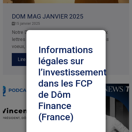
DOM MAG JANVIER 2025
15 janvier 2025
Notre Dôm Mag est arrivé dans vos boites aux
lettres ! Comme chaque année à l’occasion des
voeux, nous...
Informations
légales sur
Lire la suite
l’investissement
dans les FCP
de Dôm
Finance
(France)
Nous vous prions de lire