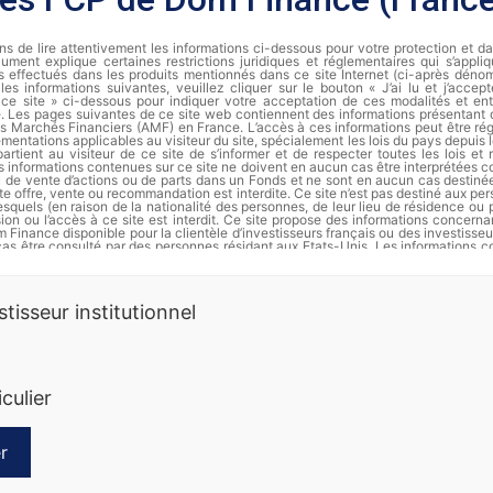
s de lire attentivement les informations ci-dessous pour votre protection et d
ument explique certaines restrictions juridiques et réglementaires qui s’appli
s effectués dans les produits mentionnés dans ce site Internet (ci-après dénomm
les informations suivantes, veuillez cliquer sur le bouton « J’ai lu et j’accep
de ce site » ci-dessous pour indiquer votre acceptation de ces modalités et ent
te. Les pages suivantes de ce site web contiennent des informations présentant
des Marchés Financiers (AMF) en France. L’accès à ces informations peut être régi
ementations applicables au visiteur du site, spécialement les lois du pays depuis le
partient au visiteur de ce site de s’informer et de respecter toutes les lois et
s informations contenues sur ce site ne doivent en aucun cas être interprétées
ou de vente d’actions ou de parts dans un Fonds et ne sont en aucun cas destiné
te offre, vente ou recommandation est interdite. Ce site n’est pas destiné aux pe
squels (en raison de la nationalité des personnes, de leur lieu de résidence ou 
usion ou l’accès à ce site est interdit. Ce site propose des informations concer
 Finance disponible pour la clientèle d’investisseurs français ou des investisseu
cas être consulté par des personnes résidant aux Etats-Unis. Les informations c
t en aucun cas être distribuées et ne constituent en particulier ni une offre 
’offre d’achat de valeurs aux Etats-Unis d’Amérique pour le compte de personnes a
rmation complète et les documents d’informations périodiques de chaque FCP s
stisseur institutionnel
Finance.
es passées ne préjugent pas des rendements futurs. Les actions ne sont p
erdre de la valeur, notamment en raison des fluctuations des marchés. Dôm 
 informations sur ses produits. Ce document ne constitue ni une offre de sous
nnalisé. Nous vous recommandons de vous informer soigneusement avant 
iculier
t. Toute souscription dans un compartiment doit se faire sur la base du prospec
des documents périodiques disponibles sur la base GECO de l’Autorité des Marché
ande auprès de Dôm Finance. Les instruments monétaires comportent moins de 
squelles comportent moins de risques que les actions. La diversification (sur di
ctifs) réduit le risque global d’un portefeuille. Les FCP qui privilégient les 
r
s de risques que ceux qui investissent dans de moyennes entreprises, lesquels 
ceux privilégiant les grandes capitalisations. Les FCP dont le style de gestion e
 presse
Divers
s de risques que ceux dont le style de gestion est plus conservateur. Les FCP q