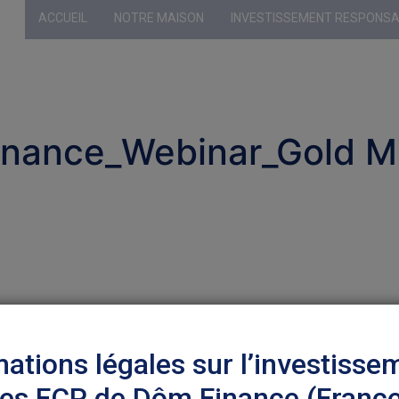
ACCUEIL
NOTRE MAISON
INVESTISSEMENT RESPONS
Profil sélecti
inance_Webinar_Gold M
mations légales sur l’investisse
les FCP de Dôm Finance (Franc