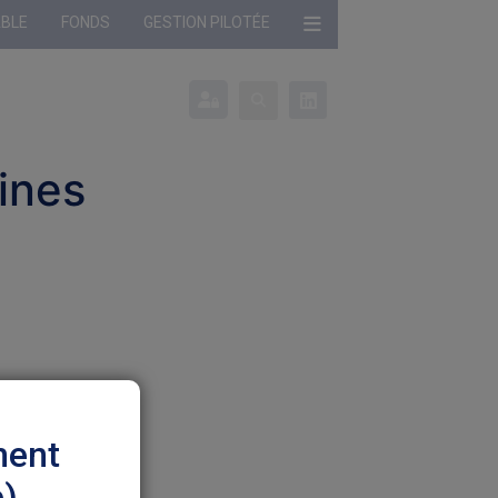
ABLE
FONDS
GESTION PILOTÉE
onné :
Profil non défini
ines
ment
e)