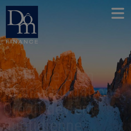
La VL de Dôm
Alpha Obligations
Crédit devient
quotidienne