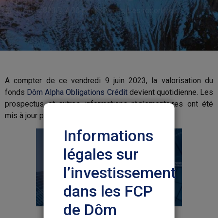
09/06/2023
4:00 pm
Divers
,
Les reportings
A compter de ce vendredi 9 juin 2023, la valorisation du
fonds
Dôm Alpha Obligations Crédit
devient quotidienne. Les
prospectus et autres informations règlementaires ont été
mis à jour pour les deux parts de ce FCP.
Informations
légales sur
l’investissement
dans les FCP
de Dôm