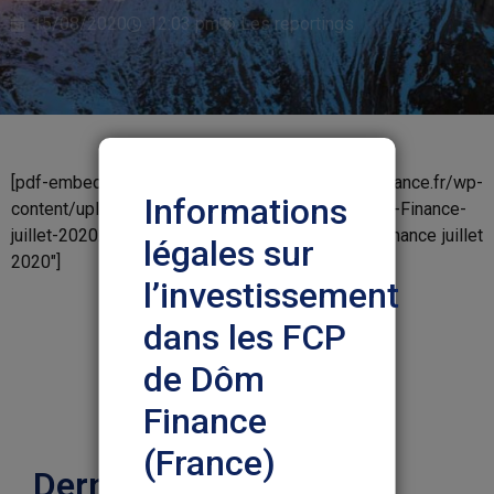
15/08/2020
12:03 pm
Les reportings
[pdf-embedder url= »https://www.dom-finance.fr/wp-
Informations
content/uploads/2020/09/Reporting-Fonds-Dom-Finance-
juillet-2020.pdf » title= »Reporting Fonds Dom Finance juillet
légales sur
2020″]
l’investissement
dans les FCP
de Dôm
Finance
(France)
Dernières actualités