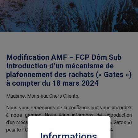
23/04/2024
11:21 am
Divers
Modification AMF – FCP Dôm Sub
Introduction d’un mécanisme de
plafonnement des rachats (« Gates »)
à compter du 18 mars 2024
Madame, Monsieur, Chers Clients,
Nous vous remercions de la confiance que vous accordez
à notre gestion. Nous vous informons de l’introduction
d’un mécanisme de plafonnement des rachats (« Gates »)
pour le FCP Dôm Sub à compter du 18 mars 2024.
Informations