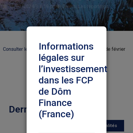
15/03/2024
6:19 pm
Divers
,
Les reportings
Informations
Consulter les reportings
Gestion pilotée du mois de février
légales sur
l’investissement
dans les FCP
de Dôm
Finance
Dernières actualités
(France)
Toutes les actualités
Nous vous prions de lire
attentivement les informations ci-