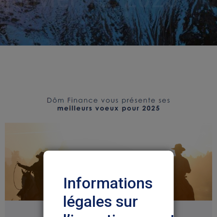
Informations
légales sur