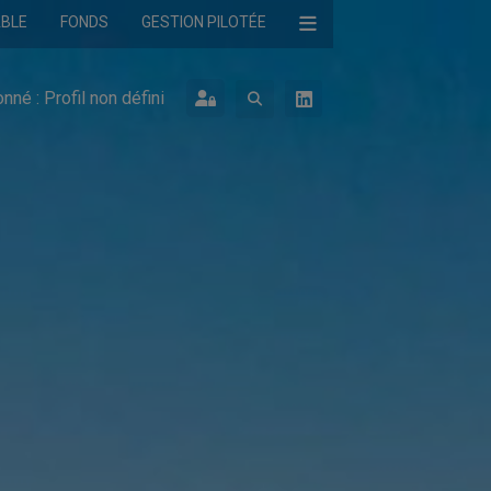
ABLE
FONDS
GESTION PILOTÉE
onné :
Profil non défini