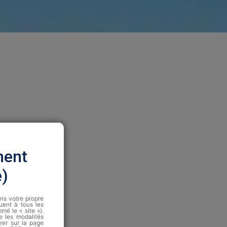
ment
e)
ans votre propre
quent à tous les
é le « site »).
te les modalités
rer sur la page